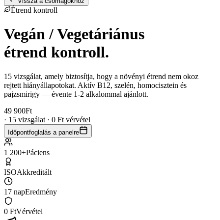
Vissza a csomagokhoz
Étrend kontroll
Vegán / Vegetáriánus
étrend kontroll.
15 vizsgálat, amely biztosítja, hogy a növényi étrend nem okoz
rejtett hiányállapotokat. Aktív B12, szelén, homocisztein és
pajzsmirigy — évente 1-2 alkalommal ajánlott.
49 900
Ft
· 15 vizsgálat · 0 Ft vérvétel
Időpontfoglalás a panelre
1 200+
Páciens
ISO
Akkreditált
17 nap
Eredmény
0 Ft
Vérvétel