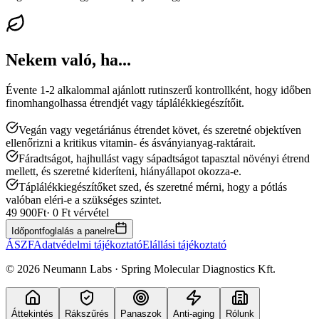
Nekem való, ha...
Évente 1-2 alkalommal ajánlott rutinszerű kontrollként, hogy időben
finomhangolhassa étrendjét vagy táplálékkiegészítőit.
Vegán vagy vegetáriánus étrendet követ, és szeretné objektíven
ellenőrizni a kritikus vitamin- és ásványianyag-raktárait.
Fáradtságot, hajhullást vagy sápadtságot tapasztal növényi étrend
mellett, és szeretné kideríteni, hiányállapot okozza-e.
Táplálékkiegészítőket szed, és szeretné mérni, hogy a pótlás
valóban eléri-e a szükséges szintet.
49 900
Ft
· 0 Ft vérvétel
Időpontfoglalás a panelre
ÁSZF
Adatvédelmi tájékoztató
Elállási tájékoztató
©
2026
Neumann Labs · Spring Molecular Diagnostics Kft.
Áttekintés
Rákszűrés
Panaszok
Anti-aging
Rólunk