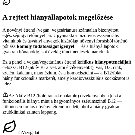
A rejtett hiányállapotok megelőzése
A növényi étrend (vegán, vegetáriánus) számtalan bizonyított
egészségügyi előnnyel jár. Ugyanakkor bizonyos esszenciális
vitaminok és ásványi anyagok kizárólag növényi forrásból történő
pótlása
komoly tudatosságot igényel
— és a hiányállapotok
gyakran hónapokig, sőt évekig tünetmentesek maradnak.
Ez a panel a vegán/vegetáriánus étrend
kritikus hiánypotenciáljait
célozza: B12 (aktív B12-vel, ami érzékenyebb!), vas, D3, cink,
szelén, kálcium, magnézium, és a homociszteint — a B12/folát
hiány funkcionális markerét, amely kardiovaszkuláris kockázatot is
jelez.
Az Aktív B12 (holotranszkobalamin) érzékenyebben jelzi a
funkcionális hiányt, mint a hagyományos szérumszintű B12 —
különösen fontos növényi étrend mellett, ahol a hiány gyakran
szubklinikai szinten lappang.
15
Vizsgálat