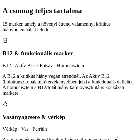
A csomag teljes tartalma
15 marker, amely a növényi étrend valamennyi kritikus
hiánypotenciálját lefedi.
B12 & funkcionális marker
B12 · Aktív B12 · Folsav · Homocisztein
A B12 a kritikus hiány vegán étrendnél. Az Aktív B12
(holotranszkobalamin) érzékenyebben jelzi a funkcionális deficitet.
A homocisztein a B12/folát hiány kardiovaszkuláris kockázati
markere.
Vasanyagcsere & vérkép
Vérkép · Vas · Ferritin
A vas a növényi étrend kritikus hiánya. A növényi forrásból