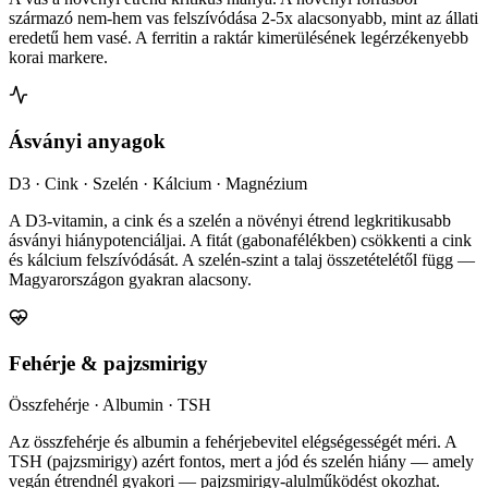
származó nem-hem vas felszívódása 2-5x alacsonyabb, mint az állati
eredetű hem vasé. A ferritin a raktár kimerülésének legérzékenyebb
korai markere.
Ásványi anyagok
D3 · Cink · Szelén · Kálcium · Magnézium
A D3-vitamin, a cink és a szelén a növényi étrend legkritikusabb
ásványi hiánypotenciáljai. A fitát (gabonafélékben) csökkenti a cink
és kálcium felszívódását. A szelén-szint a talaj összetételétől függ —
Magyarországon gyakran alacsony.
Fehérje & pajzsmirigy
Összfehérje · Albumin · TSH
Az összfehérje és albumin a fehérjebevitel elégségességét méri. A
TSH (pajzsmirigy) azért fontos, mert a jód és szelén hiány — amely
vegán étrendnél gyakori — pajzsmirigy-alulműködést okozhat.