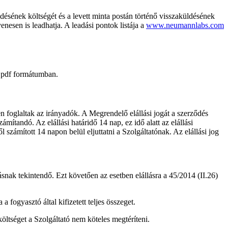
ésének költségét és a levett minta postán történő visszaküldésének
nesen is leadhatja. A leadási pontok listája a
www.neumannlabs.com
t pdf formátumban.
en foglaltak az irányadók. A Megrendelő elállási jogát a szerződés
mítandó. Az elállási határidő 14 nap, ez idő alatt az elállási
l számított 14 napon belül eljuttatni a Szolgáltatónak. Az elállási jog
ásnak tekintendő. Ezt követően az esetben elállásra a 45/2014 (II.26)
 fogyasztó által kifizetett teljes összeget.
öltséget a Szolgáltató nem köteles megtéríteni.