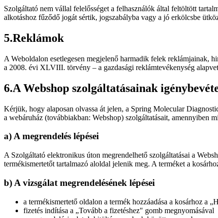
Szolgáltató nem vállal felelősséget a felhasználók által feltöltött tart
alkotáshoz fűződő jogát sértik, jogszabályba vagy a jó erkölcsbe ütkö
5
.
Reklámok
A Weboldalon esetlegesen megjelenő harmadik felek reklámjainak, hird
a 2008. évi XLVIII. törvény – a gazdasági reklámtevékenység alapvető fel
6
.
A Webshop szolgáltatásainak igénybevéte
Kérjük, hogy alaposan olvassa át jelen, a Spring Molecular Diagnos
a webáruház (továbbiakban: Webshop) szolgáltatásait, amennyiben min
a) A megrendelés lépései
A Szolgáltató elektronikus úton megrendelhető szolgáltatásai a Websho
termékismertetőt tartalmazó aloldal jelenik meg. A terméket a kosárh
b) A vizsgálat megrendelésének lépései
a termékismertető oldalon a termék hozzáadása a kosárhoz a
fizetés indítása a „Tovább a fizetéshez" gomb megnyomásával