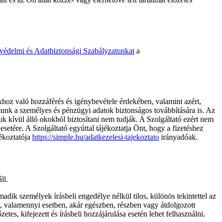
védelmi és Adatbiztonsági Szabályzatunkat
a
khoz való hozzáférés és igénybevétele érdekében, valamint azért,
ítunk a személyes és pénzügyi adatok biztonságos továbbítására is. Az
tuk kívül álló okokból biztosítani nem tudják. A Szolgáltató ezért nem
etére. A Szolgáltató egyúttal tájékoztatja Önt, hogy a fizetéshez
jékoztatója
https://simple.hu/adatkezelesi-tajekoztato
irányadóak.
ll.
rmadik személyek írásbeli engedélye nélkül tilos, különös tekintettel az
ra, valamennyi esetben, akár egészben, részben vagy átdolgozott
es, kifejezett és írásbeli hozzájárulása esetén lehet felhasználni.