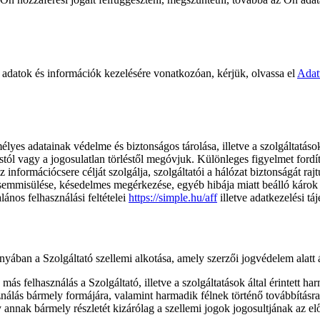
adatok és információk kezelésére vonatkozóan, kérjük, olvassa el
Adat
yes adatainak védelme és biztonságos tárolása, illetve a szolgáltatáso
ástól vagy a jogosulatlan törléstől megóvjuk. Különleges figyelmet ford
információcsere célját szolgálja, szolgáltatói a hálózat biztonságát raj
semmisülése, késedelmes megérkezése, egyéb hibája miatt beálló károk es
nos felhasználási feltételei
https://simple.hu/aff
illetve adatkezelési tá
yában a Szolgáltató szellemi alkotása, amely szerzői jogvédelem alatt á
más felhasználás a Szolgáltató, illetve a szolgáltatások által érintett ha
sználás bármely formájára, valamint harmadik félnek történő továbbítás
nak bármely részletét kizárólag a szellemi jogok jogosultjának az előzet