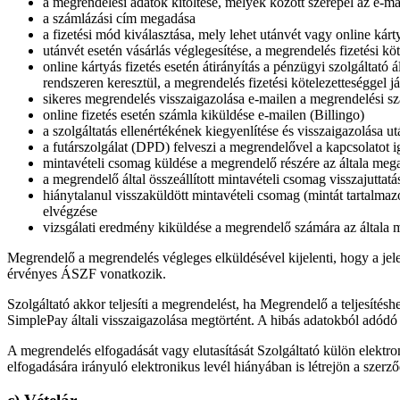
a megrendelési adatok kitöltése, melyek között szerepel az e-mai
a számlázási cím megadása
a fizetési mód kiválasztása, mely lehet utánvét vagy online kárty
utánvét esetén vásárlás véglegesítése, a megrendelés fizetési köt
online kártyás fizetés esetén átirányítás a pénzügyi szolgáltató
rendszeren keresztül, a megrendelés fizetési kötelezetteséggel já
sikeres megrendelés visszaigazolása e-mailen a megrendelési 
online fizetés esetén számla kiküldése e-mailen (Billingo)
a szolgáltatás ellenértékének kiegyenlítése és visszaigazolása ut
a futárszolgálat (DPD) felveszi a megrendelővel a kapcsolatot ig
mintavételi csomag küldése a megrendelő részére az általa megad
a megrendelő által összeállított mintavételi csomag visszajuttat
hiánytalanul visszaküldött mintavételi csomag (mintát tartalmazó 
elvégzése
vizsgálati eredmény kiküldése a megrendelő számára az általa 
Megrendelő a megrendelés végleges elküldésével kijelenti, hogy a jel
érvényes ÁSZF vonatkozik.
Szolgáltató akkor teljesíti a megrendelést, ha Megrendelő a teljesítésh
SimplePay általi visszaigazolása megtörtént. A hibás adatokból adódó t
A megrendelés elfogadását vagy elutasítását Szolgáltató külön elektro
elfogadására irányuló elektronikus levél hiányában is létrejön a szerző