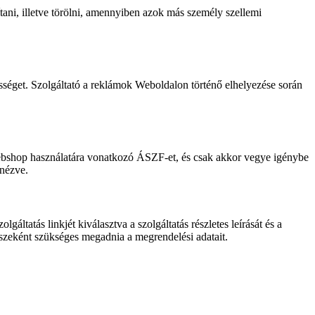
olítani, illetve törölni, amennyiben azok más személy szellemi
sséget. Szolgáltató a reklámok Weboldalon történő elhelyezése során
Webshop használatára vonatkozó ÁSZF-et, és csak akkor vegye igénybe
 nézve.
tatás linkjét kiválasztva a szolgáltatás részletes leírását és a
észeként szükséges megadnia a megrendelési adatait.