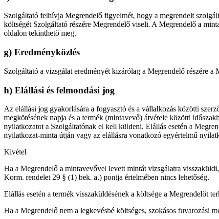
Szolgáltató felhívja Megrendelő figyelmét, hogy a megrendelt szolgál
költségét Szolgáltató részére Megrendelő viseli. A Megrendelő a mintav
oldalon tekinthető meg.
g) Eredményközlés
Szolgáltató a vizsgálat eredményét kizárólag a Megrendelő részére a 
h) Elállási és felmondási jog
Az elállási jog gyakorlására a fogyasztó és a vállalkozás közötti szer
megkötésének napja és a termék (mintavevő) átvétele közötti időszakban 
nyilatkozatot a Szolgáltatónak el kell küldeni. Elállás esetén a Megren
nyilatkozat-minta útján vagy az elállásra vonatkozó egyértelmű nyilatk
Kivétel
Ha a Megrendelő a mintavevővel levett mintát vizsgálatra visszaküldi, 
Korm. rendelet 29 § (1) bek. a.) pontja értelmében nincs lehetőség.
Elállás esetén a termék visszaküldésének a költsége a Megrendelőt terhel
Ha a Megrendelő nem a legkevésbé költséges, szokásos fuvarozási módtó