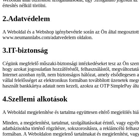
értesítés nélkül törölni.
2
.
Adatvédelem
A Weboldal és a Webshop igénybevétele során az Ön által megosztott 
www.neumannlabs.com/adatvedelem oldalon.
3
.
IT-biztonság
Cégünk megfelelő műszaki-biztonsági intézkedéseket tesz az Ön személ
hogy azokat jogosulatlan hozzáféréstől, felhasználástól, megváltoztat
Internet azonban nyílt, nem biztonságos hálózat, amely elsődlegesen az 
vállal felelősséget az elektronikus formában továbbított üzenetek meg
használt bankkártya adatait nem kezeli, azokra az OTP SimplePay általá
4
.
Szellemi alkotások
A Weboldal megjelenítése és tartalma együttesen eltérő megjelölés hián
Minden, a megjelenítést, tartalmat, szolgáltatásokat érintő, vagy egyéb 
adatbázisokba történő rögzítésre, sokszorosításra, a reklámcélú felha
formában. A Weboldalon megjelenő tartalmakat és megjelenítést, vagy an