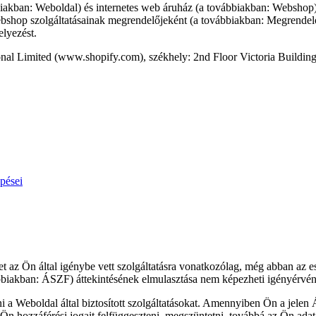
kban: Weboldal) és internetes web áruház (a továbbiakban: Webshop) fe
bshop szolgáltatásainak megrendelőjeként (a továbbiakban: Megrendelő)
elyezést.
tional Limited (www.shopify.com), székhely: 2nd Floor Victoria Buildin
pései
et az Ön által igénybe vett szolgáltatásra vonatkozólag, még abban az es
bbiakban: ÁSZF) áttekintésének elmulasztása nem képezheti igényérvény
 a Weboldal által biztosított szolgáltatásokat. Amennyiben Ön a jelen
z Ön hozzáférési jogait felfüggeszteni, megszüntetni, továbbá az Ön adata