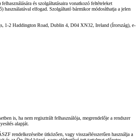
lhasználására és szolgáltatásaira vonatkozó feltételeket
 használatával elfogad. Szolgáltató bármikor módosíthatja a jelen
gs, 1-2 Haddington Road, Dublin 4, D04 XN32, Ireland (Írország), e-
etben is, ha nem regisztrált felhasználója, megrendelője a rendszer
esítés alapját.
 ÁSZF rendelkezéseibe ütközően, vagy visszaélésszerűen használja a
it és az Ön által közzé- vagy elérhetővé tett tartalmat előzetes