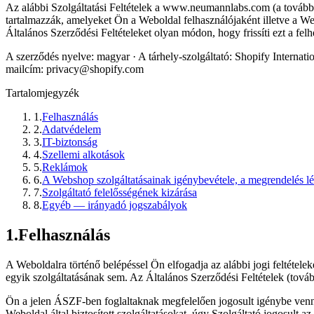
Az alábbi Szolgáltatási Feltételek a www.neumannlabs.com (a továbbia
tartalmazzák, amelyeket Ön a Weboldal felhasználójaként illetve a We
Általános Szerződési Feltételeket olyan módon, hogy frissíti ezt a felh
A szerződés nyelve: magyar · A tárhely-szolgáltató: Shopify Interna
mailcím: privacy@shopify.com
Tartalomjegyzék
1
.
Felhasználás
2
.
Adatvédelem
3
.
IT-biztonság
4
.
Szellemi alkotások
5
.
Reklámok
6
.
A Webshop szolgáltatásainak igénybevétele, a megrendelés lé
7
.
Szolgáltató felelősségének kizárása
8
.
Egyéb — irányadó jogszabályok
1
.
Felhasználás
A Weboldalra történő belépéssel Ön elfogadja az alábbi jogi feltételek
egyik szolgáltatásának sem. Az Általános Szerződési Feltételek (tová
Ön a jelen ÁSZF-ben foglaltaknak megfelelően jogosult igénybe venni
Weboldal által biztosított szolgáltatásokat, úgy Szolgáltató jogosult a