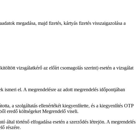
yaadatok megadása, majd fizetés, kártyás fizetés visszaigazolása a
töltött vizsgálatkérő az előírt csomagolás szerint) esetén a vizsgálat
ek ismeri el. A megrendelésre az adott megrendelés időpontjában
tta, a szolgáltatás ellenértékét kiegyenlítette, és a kiegyenlítés OTP
bből eredő költségeket Megrendelő viseli.
tó által történő elfogadása esetén a szerződés létrejön. A megrendelés
lő részére.