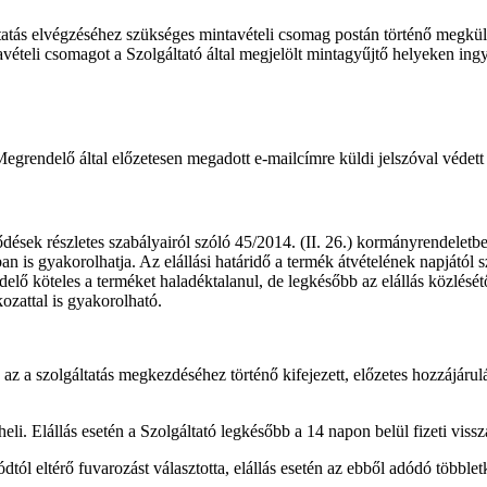
tatás elvégzéséhez szükséges mintavételi csomag postán történő megküld
ételi csomagot a Szolgáltató által megjelölt mintagyűjtő helyeken ingye
Megrendelő által előzetesen megadott e-mailcímre küldi jelszóval védet
ződések részletes szabályairól szóló 45/2014. (II. 26.) kormányrendeletb
is gyakorolhatja. Az elállási határidő a termék átvételének napjától szá
delő köteles a terméket haladéktalanul, de legkésőbb az elállás közlésétő
ozattal is gyakorolható.
az a szolgáltatás megkezdéséhez történő kifejezett, előzetes hozzájárul
i. Elállás esetén a Szolgáltató legkésőbb a 14 napon belül fizeti vissza a
l eltérő fuvarozást választotta, elállás esetén az ebből adódó többletk