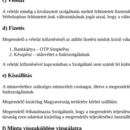
c) Vételár
A vételár mindig a kiválasztott szolgáltatás mellett feltüntetett fizeten
Webshopban feltüntetett árak változtatásának jogát azzal, hogy a vált
d) Fizetés
Megrendelő a vételár kifizetésénél az alábbi fizetési módok közül vála
Bankkártya – OTP SimplePay
Készpénz – utánvéttel a futárszolgálatnak
A vételár kifizetésével kapcsolatban a Szolgáltató nem számít fel külö
e) Kiszállítás
A mintavételhez szükséges mintavételi csomagot, illetve a megrendelés
futárszolgálatnak.
Megrendelő kizárólag Magyarország területére kérhet szállítást.
Megrendelő felhatalmazza Szolgáltatót, hogy a megrendelés teljesítés
társaság ezen adatokat kizárólag a megrendelés teljesítéséhez használh
f) Minta visszaküldése vizsgálatra