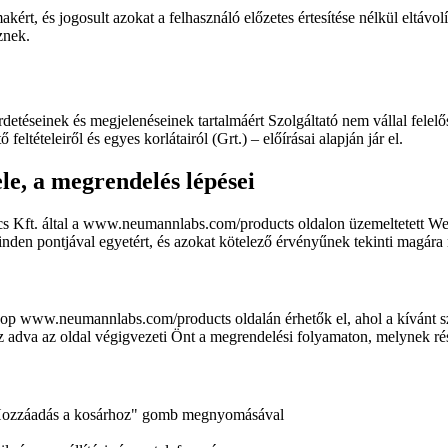
almakért, és jogosult azokat a felhasználó előzetes értesítése nélkül eltáv
znek.
etéseinek és megjelenéseinek tartalmáért Szolgáltató nem vállal felelő
tételeiről és egyes korlátairól (Grt.) – előírásai alapján jár el.
le, a megrendelés lépései
tics Kft. által a www.neumannlabs.com/products oldalon üzemeltetett 
den pontjával egyetért, és azokat kötelező érvényűnek tekinti magára
p www.neumannlabs.com/products oldalán érhetők el, ahol a kívánt szolgál
oz adva az oldal végigvezeti Önt a megrendelési folyamaton, melynek r
 „Hozzáadás a kosárhoz" gomb megnyomásával