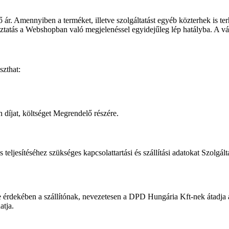
dő ár. Amennyiben a terméket, illetve szolgáltatást egyéb közterhek is terh
oztatás a Webshopban való megjelenéssel egyidejűleg lép hatályba. A vál
szthat:
n díjat, költséget Megrendelő részére.
 teljesítéséhez szükséges kapcsolattartási és szállítási adatokat Szolgá
e érdekében a szállítónak, nevezetesen a DPD Hungária Kft-nek átadja a
atja.