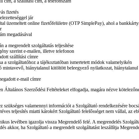
l cím, a szállítási cím, a telefonszám
ás fizetés
elezetteséggel jár
 által üzemeltett online fizetőfelületre (OTP SimplePay), ahol a bankkárt
r
szám megadásával
án a megrendelt szolgáltatás teljesítése
ény szerint e-mailen, illetve telefonon
ott szállítási címre
ása a szolgáltatóhoz a tájékoztatóban ismertetett módok valamelyikén
mintavevő, hiánytalanul kitöltött beleegyező nyilatkozat, hiánytalanul ki
megadott e-mail címre
en Általános Szerződési Feltételeket elfogadja, magára nézve kötelezőn
ez szükséges valamennyi információt a Szolgáltató rendelkezésére bocsáto
éves teljesítés miatti károkért Szolgáltató felelősséget nem vállal, az e
nikus levélben igazolja vissza Megrendelő felé. A megrendelés Szolgálta
dés akkor, ha Szolgáltató a megrendelt szolgáltatást leszállítja Megrende