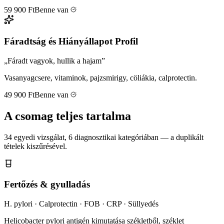
59 900
Ft
Benne van
Fáradtság és Hiányállapot Profil
„Fáradt vagyok, hullik a hajam”
Vasanyagcsere, vitaminok, pajzsmirigy, cöliákia, calprotectin.
49 900
Ft
Benne van
A csomag teljes tartalma
34 egyedi vizsgálat, 6 diagnosztikai kategóriában — a duplikált
tételek kiszűrésével.
Fertőzés & gyulladás
H. pylori · Calprotectin · FOB · CRP · Süllyedés
Helicobacter pylori antigén kimutatása székletből, széklet