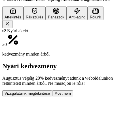
Áttekintés
Rákszűrés
Panaszok
Anti-aging
Rólunk
Nyári akció
20
kedvezmény minden árból
Nyári kedvezmény
Augusztus végéig
20% kedvezményt
adunk a weboldalunkon
feltüntetett minden árból. Ne maradjon le róla!
Vizsgálataink megtekintése
Most nem