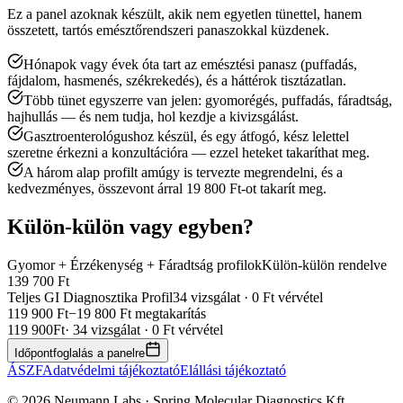
Ez a panel azoknak készült, akik nem egyetlen tünettel, hanem
összetett, tartós emésztőrendszeri panaszokkal küzdenek.
Hónapok vagy évek óta tart az emésztési panasz (puffadás,
fájdalom, hasmenés, székrekedés), és a háttérok tisztázatlan.
Több tünet egyszerre van jelen: gyomorégés, puffadás, fáradtság,
hajhullás — és nem tudja, hol kezdje a kivizsgálást.
Gasztroenterológushoz készül, és egy átfogó, kész lelettel
szeretne érkezni a konzultációra — ezzel heteket takaríthat meg.
A három alap profilt amúgy is tervezte megrendelni, és a
kedvezményes, összevont árral 19 800 Ft-ot takarít meg.
Külön-külön vagy egyben?
Gyomor + Érzékenység + Fáradtság profilok
Külön-külön rendelve
139 700 Ft
Teljes GI Diagnosztika Profil
34 vizsgálat · 0 Ft vérvétel
119 900 Ft
−19 800 Ft megtakarítás
119 900
Ft
· 34 vizsgálat · 0 Ft vérvétel
Időpontfoglalás a panelre
ÁSZF
Adatvédelmi tájékoztató
Elállási tájékoztató
©
2026
Neumann Labs · Spring Molecular Diagnostics Kft.