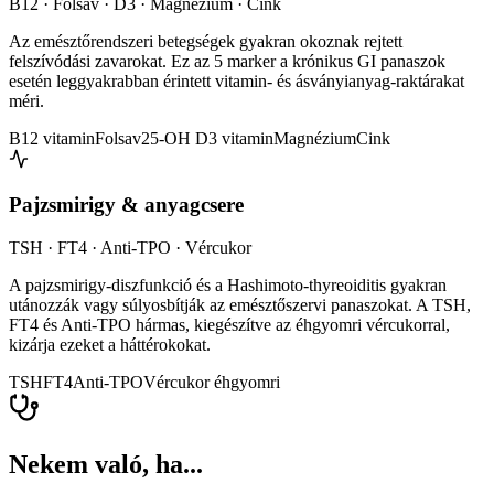
B12 · Folsav · D3 · Magnézium · Cink
Az emésztőrendszeri betegségek gyakran okoznak rejtett
felszívódási zavarokat. Ez az 5 marker a krónikus GI panaszok
esetén leggyakrabban érintett vitamin- és ásványianyag-raktárakat
méri.
B12 vitamin
Folsav
25-OH D3 vitamin
Magnézium
Cink
Pajzsmirigy & anyagcsere
TSH · FT4 · Anti-TPO · Vércukor
A pajzsmirigy-diszfunkció és a Hashimoto-thyreoiditis gyakran
utánozzák vagy súlyosbítják az emésztőszervi panaszokat. A TSH,
FT4 és Anti-TPO hármas, kiegészítve az éhgyomri vércukorral,
kizárja ezeket a háttérokokat.
TSH
FT4
Anti-TPO
Vércukor éhgyomri
Nekem való, ha...