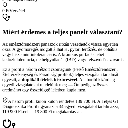
0 Ft
Vérvétel
Miért érdemes a teljes panelt választani?
Az emésztőrendszeri panaszok ritkán vezethetők vissza egyetlen
okra. A gyomorégés mögött állhat H. pylori fertőzés, de cöliákia
vagy hisztamin-intolerancia is. A krónikus puffadás lehet
laktózintolerancia, de bélgyulladás (IBD) vagy felszívódási zavar is.
Ez a profil a három célzott csomagunk (Felső Emésztőrendszeri,
Étel-érzékenység és Fáradtság profilok) teljes vizsgálati tartalmát
egyesíti,
a duplikált tételek kiszűrésével
. A labortól kizárólag
egyedi vizsgálatokat rendelünk meg — Ön pedig az összes
eredményt egy összefüggő leletben kapja meg.
A három profil külön-külön rendelve 139 700 Ft. A Teljes GI
Diagnosztika Profil ugyanazt a 34 egyedi vizsgálatot tartalmazza,
119 900 Ft-ért — 19 800 Ft megtakarítással.