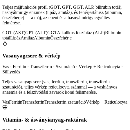
Teljes májfunkciós profil (GOT, GPT, GGT, ALP, bilirubin totál),
hasnyálmirigy enzimek (lipáz, amiláz), és fehérjestátusz (albumin,
összfehérje) — a máj, az epeút és a hasnyálmirigy együttes
felmérése.
GOT (AST)
GPT (ALT)
GGT
Alkalikus foszfatáz (ALP)
Bilirubin
totál
Lipáz
Amiláz
Albumin
Összfehérje
Vasanyagcsere & vérkép
Vas · Ferritin · Transzferrin · Szaturáció · Vérkép + Reticulocyta ·
Süllyedés
Teljes vasanyagcsere (vas, ferritin, transzferrin, transzferrin
szaturáció), teljes vérkép reticulocyta számmal — a vashiányos
anaemia és a felszívódási zavarok korai felismerése.
Vas
Ferritin
Transzferrin
Transzferrin szaturáció
Vérkép + Reticulocyta
Vitamin- & ásványianyag-raktárak