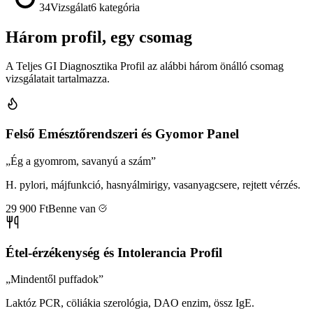
34
Vizsgálat
6 kategória
Három profil, egy csomag
A Teljes GI Diagnosztika Profil az alábbi három önálló csomag
vizsgálatait tartalmazza.
Felső Emésztőrendszeri és Gyomor Panel
„Ég a gyomrom, savanyú a szám”
H. pylori, májfunkció, hasnyálmirigy, vasanyagcsere, rejtett vérzés.
29 900
Ft
Benne van
Étel-érzékenység és Intolerancia Profil
„Mindentől puffadok”
Laktóz PCR, cöliákia szerológia, DAO enzim, össz IgE.