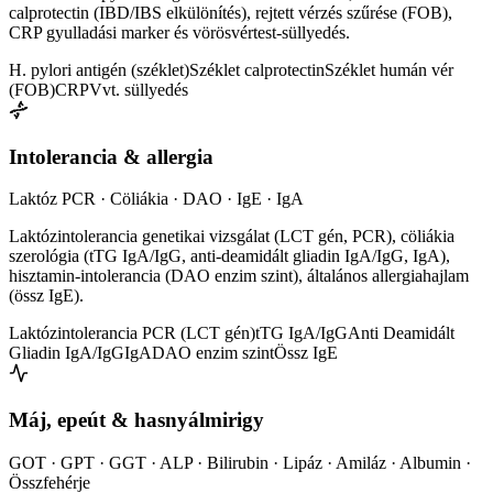
calprotectin (IBD/IBS elkülönítés), rejtett vérzés szűrése (FOB),
CRP gyulladási marker és vörösvértest-süllyedés.
H. pylori antigén (széklet)
Széklet calprotectin
Széklet humán vér
(FOB)
CRP
Vvt. süllyedés
Intolerancia & allergia
Laktóz PCR · Cöliákia · DAO · IgE · IgA
Laktózintolerancia genetikai vizsgálat (LCT gén, PCR), cöliákia
szerológia (tTG IgA/IgG, anti-deamidált gliadin IgA/IgG, IgA),
hisztamin-intolerancia (DAO enzim szint), általános allergiahajlam
(össz IgE).
Laktózintolerancia PCR (LCT gén)
tTG IgA/IgG
Anti Deamidált
Gliadin IgA/IgG
IgA
DAO enzim szint
Össz IgE
Máj, epeút & hasnyálmirigy
GOT · GPT · GGT · ALP · Bilirubin · Lipáz · Amiláz · Albumin ·
Összfehérje