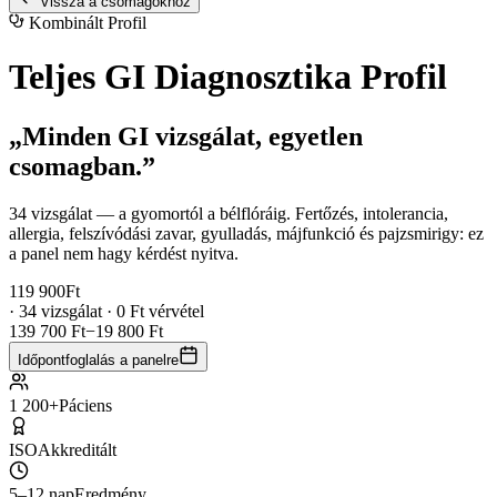
Vissza a csomagokhoz
Kombinált Profil
Teljes GI Diagnosztika Profil
„Minden GI vizsgálat, egyetlen
csomagban.”
34 vizsgálat — a gyomortól a bélflóráig. Fertőzés, intolerancia,
allergia, felszívódási zavar, gyulladás, májfunkció és pajzsmirigy: ez
a panel nem hagy kérdést nyitva.
119 900
Ft
· 34 vizsgálat · 0 Ft vérvétel
139 700 Ft
−19 800 Ft
Időpontfoglalás a panelre
1 200+
Páciens
ISO
Akkreditált
5–12 nap
Eredmény