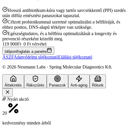
Hosszú antibiotikum-kúra vagy tartós savcsökkentő (PPI) szedés
után diffúz emésztési panaszokat tapasztal.
Célzott probiotikummal szeretné optimalizálni a bélflóráját, és
ehhez pontos, DNS-alapú térképre van szüksége.
Egészségtudatos, és a bélflóra optimalizálását a longevity és
prevenció részeként közelíti meg.
119 900
Ft
· 0 Ft vérvétel
Időpontfoglalás a panelre
ÁSZF
Adatvédelmi tájékoztató
Elállási tájékoztató
©
2026
Neumann Labs · Spring Molecular Diagnostics Kft.
Áttekintés
Rákszűrés
Panaszok
Anti-aging
Rólunk
Nyári akció
20
kedvezmény minden árból