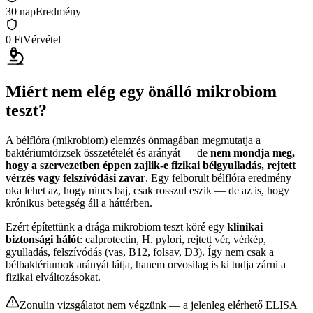
30 nap
Eredmény
0 Ft
Vérvétel
Miért nem elég egy önálló mikrobiom
teszt?
A bélflóra (mikrobiom) elemzés önmagában megmutatja a
baktériumtörzsek összetételét és arányát — de
nem mondja meg,
hogy a szervezetben éppen zajlik-e fizikai bélgyulladás, rejtett
vérzés vagy felszívódási zavar
. Egy felborult bélflóra eredmény
oka lehet az, hogy nincs baj, csak rosszul eszik — de az is, hogy
krónikus betegség áll a háttérben.
Ezért építettünk a drága mikrobiom teszt köré egy
klinikai
biztonsági hálót
: calprotectin, H. pylori, rejtett vér, vérkép,
gyulladás, felszívódás (vas, B12, folsav, D3). Így nem csak a
bélbaktériumok arányát látja, hanem orvosilag is ki tudja zárni a
fizikai elváltozásokat.
Zonulin vizsgálatot nem végzünk — a jelenleg elérhető ELISA