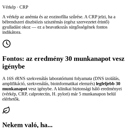
Vérkép · CRP
A vérkép az anémia és az eozinofília szűrése. A CRP jelzi, ha a
bélrendszeri diszbiózis szisztémás (egész szervezetet érintő)
gyulladást okoz — ez a beavatkozás sürgősségének fontos
indikátora.
Fontos: az eredmény 30 munkanapot vesz
igénybe
A 16S rRNS szekvenálás laboratóriumi folyamata (DNS izolálás,
amplifikáció, szekvenálás, bioinformatikai elemzés)
legfeljebb 30
munkanapot
vesz igénybe. A klinikai biztonsági háló eredményei
(vérkép, CRP, calprotectin, H. pylori) már 5 munkanapon belül
elérhetők.
Nekem való, ha...