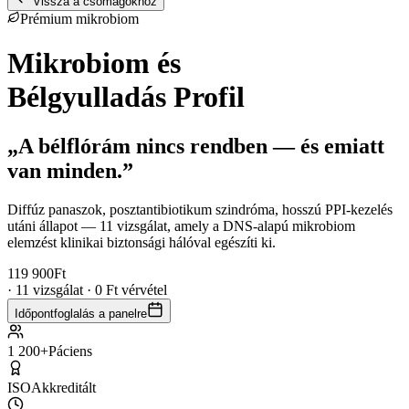
Vissza a csomagokhoz
Prémium mikrobiom
Mikrobiom és
Bélgyulladás Profil
„A bélflórám nincs rendben — és emiatt
van minden.”
Diffúz panaszok, posztantibiotikum szindróma, hosszú PPI-kezelés
utáni állapot — 11 vizsgálat, amely a DNS-alapú mikrobiom
elemzést klinikai biztonsági hálóval egészíti ki.
119 900
Ft
· 11 vizsgálat · 0 Ft vérvétel
Időpontfoglalás a panelre
1 200+
Páciens
ISO
Akkreditált