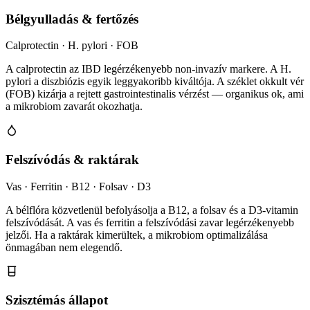
Bélgyulladás & fertőzés
Calprotectin · H. pylori · FOB
A calprotectin az IBD legérzékenyebb non-invazív markere. A H.
pylori a diszbiózis egyik leggyakoribb kiváltója. A széklet okkult vér
(FOB) kizárja a rejtett gastrointestinalis vérzést — organikus ok, ami
a mikrobiom zavarát okozhatja.
Felszívódás & raktárak
Vas · Ferritin · B12 · Folsav · D3
A bélflóra közvetlenül befolyásolja a B12, a folsav és a D3-vitamin
felszívódását. A vas és ferritin a felszívódási zavar legérzékenyebb
jelzői. Ha a raktárak kimerültek, a mikrobiom optimalizálása
önmagában nem elegendő.
Szisztémás állapot