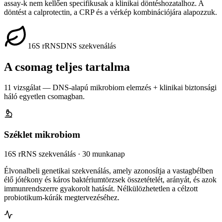
assay-k nem kellően specifikusak a klinikai döntéshozatalhoz. A
döntést a calprotectin, a CRP és a vérkép kombinációjára alapozzuk.
16S rRNS
DNS szekvenálás
A csomag teljes tartalma
11 vizsgálat — DNS-alapú mikrobiom elemzés + klinikai biztonsági
háló egyetlen csomagban.
Széklet mikrobiom
16S rRNS szekvenálás · 30 munkanap
Élvonalbeli genetikai szekvenálás, amely azonosítja a vastagbélben
élő jótékony és káros baktériumtörzsek összetételét, arányát, és azok
immunrendszerre gyakorolt hatását. Nélkülözhetetlen a célzott
probiotikum-kúrák megtervezéséhez.