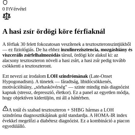
0 Ft
Vérvétel
A hasi zsír ördögi köre férfiaknál
A férfiak 30 felett fokozatosan veszítenek a tesztoszteronszintjükből
— ez fiziológiás. De ha ehhez
inzulinrezisztencia, mozgáshiány és
viszcerális zsírfelhalmozódás
társul, ördögi kör alakul ki: az
alacsony tesztoszteron növeli a hasi zsírt, a hasi zsír pedig tovább
csökkenti a tesztoszteront.
Ezt nevezi az irodalom
LOH szindrómának
(Late-Onset
Hypogonadism). A tünetek — fáradtság, libidócsökkenés,
motivációhiány, „sörhaskövérség" — szinte mindig más diagnózist
kapnak (stressz, depresszió, életkor). Ez a panel az egyetlen módja,
hogy objektíven kiderüljön, mi áll a háttérben.
A totál és szabad tesztoszteron + SHBG hármas a LOH
szindróma diagnosztikájának gold standardja. A HOMA-IR index
évekkel megelőzi a diabétesz diagnózist. Ez a kombináció a piacon
egyedülálló.