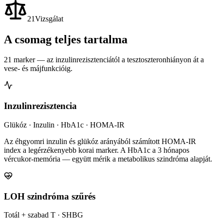
21
Vizsgálat
A csomag teljes tartalma
21 marker — az inzulinrezisztenciától a tesztoszteronhiányon át a
vese- és májfunkcióig.
Inzulinrezisztencia
Glükóz · Inzulin · HbA1c · HOMA-IR
Az éhgyomri inzulin és glükóz arányából számított HOMA-IR
index a legérzékenyebb korai marker. A HbA1c a 3 hónapos
vércukor-memória — együtt mérik a metabolikus szindróma alapját.
LOH szindróma szűrés
Totál + szabad T · SHBG