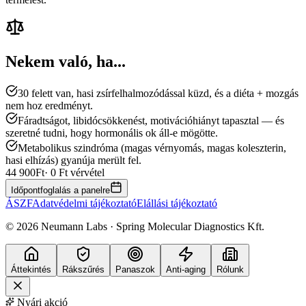
Nekem való, ha...
30 felett van, hasi zsírfelhalmozódással küzd, és a diéta + mozgás
nem hoz eredményt.
Fáradtságot, libidócsökkenést, motivációhiányt tapasztal — és
szeretné tudni, hogy hormonális ok áll-e mögötte.
Metabolikus szindróma (magas vérnyomás, magas koleszterin,
hasi elhízás) gyanúja merült fel.
44 900
Ft
· 0 Ft vérvétel
Időpontfoglalás a panelre
ÁSZF
Adatvédelmi tájékoztató
Elállási tájékoztató
©
2026
Neumann Labs · Spring Molecular Diagnostics Kft.
Áttekintés
Rákszűrés
Panaszok
Anti-aging
Rólunk
Nyári akció