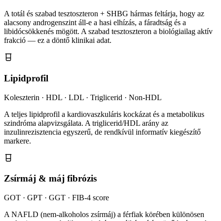
A totál és szabad tesztoszteron + SHBG hármas feltárja, hogy az
alacsony androgenszint áll-e a hasi elhízás, a fáradtság és a
libidócsökkenés mögött. A szabad tesztoszteron a biológiailag aktív
frakció — ez a döntő klinikai adat.
Lipidprofil
Koleszterin · HDL · LDL · Triglicerid · Non-HDL
A teljes lipidprofil a kardiovaszkuláris kockázat és a metabolikus
szindróma alapvizsgálata. A triglicerid/HDL arány az
inzulinrezisztencia egyszerű, de rendkívül informatív kiegészítő
markere.
Zsírmáj & máj fibrózis
GOT · GPT · GGT · FIB-4 score
A NAFLD (nem-alkoholos zsírmáj) a férfiak körében különösen