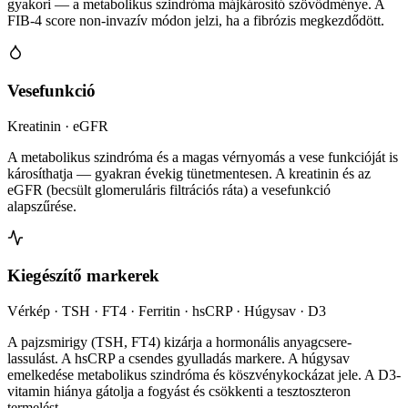
gyakori — a metabolikus szindróma májkárosító szövődménye. A
FIB-4 score non-invazív módon jelzi, ha a fibrózis megkezdődött.
Vesefunkció
Kreatinin · eGFR
A metabolikus szindróma és a magas vérnyomás a vese funkcióját is
károsíthatja — gyakran évekig tünetmentesen. A kreatinin és az
eGFR (becsült glomeruláris filtrációs ráta) a vesefunkció
alapszűrése.
Kiegészítő markerek
Vérkép · TSH · FT4 · Ferritin · hsCRP · Húgysav · D3
A pajzsmirigy (TSH, FT4) kizárja a hormonális anyagcsere-
lassulást. A hsCRP a csendes gyulladás markere. A húgysav
emelkedése metabolikus szindróma és köszvénykockázat jele. A D3-
vitamin hiánya gátolja a fogyást és csökkenti a tesztoszteron
termelést.