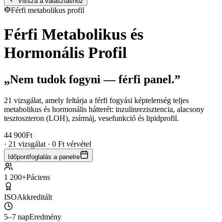
Vissza a választáshoz
Férfi metabolikus profil
Férfi Metabolikus és
Hormonális Profil
„Nem tudok fogyni — férfi panel.”
21 vizsgálat, amely feltárja a férfi fogyási képtelenség teljes
metabolikus és hormonális hátterét: inzulinrezisztencia, alacsony
tesztoszteron (LOH), zsírmáj, vesefunkció és lipidprofil.
44 900
Ft
· 21 vizsgálat · 0 Ft vérvétel
Időpontfoglalás a panelre
1 200+
Páciens
ISO
Akkreditált
5–7 nap
Eredmény