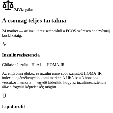
24
Vizsgálat
A csomag teljes tartalma
24 marker — az inzulinrezisztenciától a PCOS szűrésen át a zsírmáj
kockázatáig.
Inzulinrezisztencia
Glükóz · Inzulin · HbA1c · HOMA-IR
Az éhgyomri glükóz és inzulin arányából számított HOMA-IR
index a legérzékenyebb korai marker. A HbA1c a 3 hónapos
vércukor-memória — együtt kiderítik, hogy az inzulinrezisztencia
áll-e a fogyási képtelenség mögött.
Lipidprofil