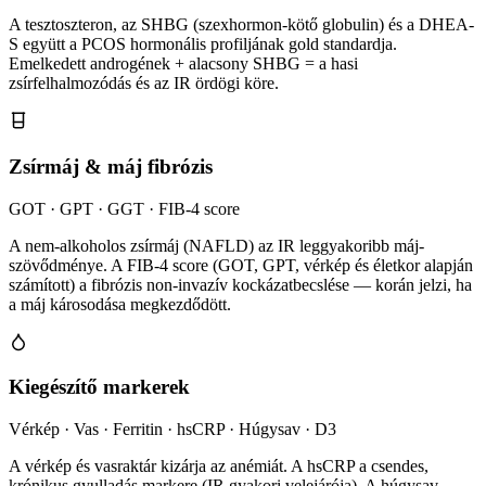
A tesztoszteron, az SHBG (szexhormon-kötő globulin) és a DHEA-
S együtt a PCOS hormonális profiljának gold standardja.
Emelkedett androgének + alacsony SHBG = a hasi
zsírfelhalmozódás és az IR ördögi köre.
Zsírmáj & máj fibrózis
GOT · GPT · GGT · FIB-4 score
A nem-alkoholos zsírmáj (NAFLD) az IR leggyakoribb máj-
szövődménye. A FIB-4 score (GOT, GPT, vérkép és életkor alapján
számított) a fibrózis non-invazív kockázatbecslése — korán jelzi, ha
a máj károsodása megkezdődött.
Kiegészítő markerek
Vérkép · Vas · Ferritin · hsCRP · Húgysav · D3
A vérkép és vasraktár kizárja az anémiát. A hsCRP a csendes,
krónikus gyulladás markere (IR gyakori velejárója). A húgysav