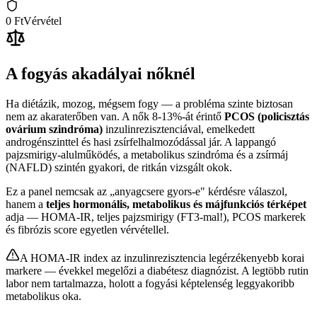
0 Ft
Vérvétel
A fogyás akadályai nőknél
Ha diétázik, mozog, mégsem fogy — a probléma szinte biztosan
nem az akaraterőben van. A nők 8-13%-át érintő
PCOS (policisztás
ovárium szindróma)
inzulinrezisztenciával, emelkedett
androgénszinttel és hasi zsírfelhalmozódással jár. A lappangó
pajzsmirigy-alulműködés, a metabolikus szindróma és a zsírmáj
(NAFLD) szintén gyakori, de ritkán vizsgált okok.
Ez a panel nemcsak az „anyagcsere gyors-e" kérdésre válaszol,
hanem a
teljes hormonális, metabolikus és májfunkciós térképet
adja — HOMA-IR, teljes pajzsmirigy (FT3-mal!), PCOS markerek
és fibrózis score egyetlen vérvétellel.
A HOMA-IR index az inzulinrezisztencia legérzékenyebb korai
markere — évekkel megelőzi a diabétesz diagnózist. A legtöbb rutin
labor nem tartalmazza, holott a fogyási képtelenség leggyakoribb
metabolikus oka.