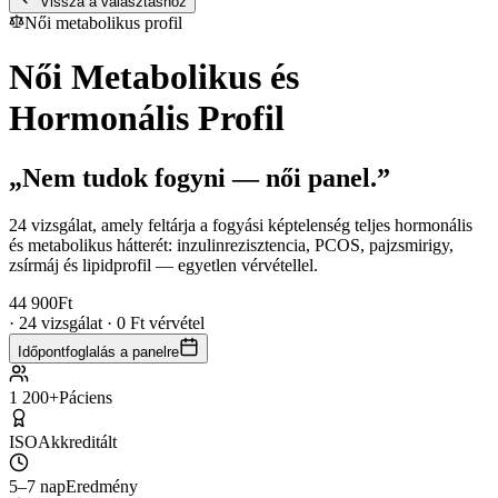
Vissza a választáshoz
Női metabolikus profil
Női Metabolikus és
Hormonális Profil
„Nem tudok fogyni — női panel.”
24 vizsgálat, amely feltárja a fogyási képtelenség teljes hormonális
és metabolikus hátterét: inzulinrezisztencia, PCOS, pajzsmirigy,
zsírmáj és lipidprofil — egyetlen vérvétellel.
44 900
Ft
· 24 vizsgálat · 0 Ft vérvétel
Időpontfoglalás a panelre
1 200+
Páciens
ISO
Akkreditált
5–7 nap
Eredmény