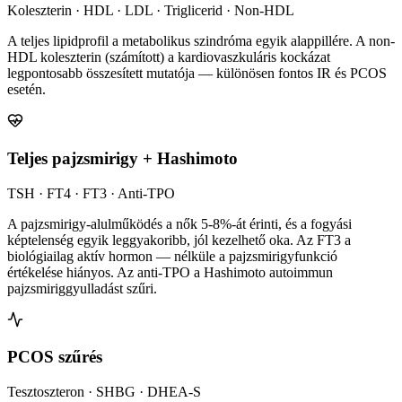
Koleszterin · HDL · LDL · Triglicerid · Non-HDL
A teljes lipidprofil a metabolikus szindróma egyik alappillére. A non-
HDL koleszterin (számított) a kardiovaszkuláris kockázat
legpontosabb összesített mutatója — különösen fontos IR és PCOS
esetén.
Teljes pajzsmirigy + Hashimoto
TSH · FT4 · FT3 · Anti-TPO
A pajzsmirigy-alulműködés a nők 5-8%-át érinti, és a fogyási
képtelenség egyik leggyakoribb, jól kezelhető oka. Az FT3 a
biológiailag aktív hormon — nélküle a pajzsmirigyfunkció
értékelése hiányos. Az anti-TPO a Hashimoto autoimmun
pajzsmiriggyulladást szűri.
PCOS szűrés
Tesztoszteron · SHBG · DHEA-S