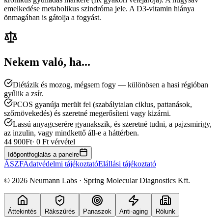
emelkedése metabolikus szindróma jele. A D3-vitamin hiánya
önmagában is gátolja a fogyást.
Nekem való, ha...
Diétázik és mozog, mégsem fogy — különösen a hasi régióban
gyűlik a zsír.
PCOS gyanúja merült fel (szabálytalan ciklus, pattanások,
szőrnövekedés) és szeretné megerősíteni vagy kizárni.
Lassú anyagcserére gyanakszik, és szeretné tudni, a pajzsmirigy,
az inzulin, vagy mindkettő áll-e a háttérben.
44 900
Ft
· 0 Ft vérvétel
Időpontfoglalás a panelre
ÁSZF
Adatvédelmi tájékoztató
Elállási tájékoztató
©
2026
Neumann Labs · Spring Molecular Diagnostics Kft.
Áttekintés
Rákszűrés
Panaszok
Anti-aging
Rólunk