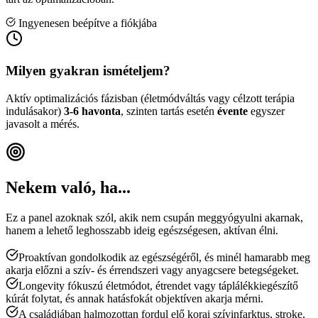
Ingyenesen beépítve a fiókjába
Milyen gyakran ismételjem?
Aktív optimalizációs fázisban (életmódváltás vagy célzott terápia
indulásakor)
3-6 havonta
, szinten tartás esetén
évente
egyszer
javasolt a mérés.
Nekem való, ha...
Ez a panel azoknak szól, akik nem csupán meggyógyulni akarnak,
hanem a lehető leghosszabb ideig egészségesen, aktívan élni.
Proaktívan gondolkodik az egészségéről, és minél hamarabb meg
akarja előzni a szív- és érrendszeri vagy anyagcsere betegségeket.
Longevity fókuszú életmódot, étrendet vagy táplálékkiegészítő
kúrát folytat, és annak hatásfokát objektíven akarja mérni.
A családjában halmozottan fordul elő korai szívinfarktus, stroke,