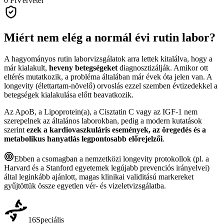
0 Ft
Vérvétel
Miért nem elég a normál évi rutin labor?
A hagyományos rutin laborvizsgálatok arra lettek kitalálva, hogy a
már kialakult,
heveny betegségeket
diagnosztizálják. Amikor ott
eltérés mutatkozik, a probléma általában már évek óta jelen van. A
longevity (élettartam-növelő) orvoslás ezzel szemben évtizedekkel a
betegségek kialakulása előtt beavatkozik.
Az ApoB, a Lipoprotein(a), a Cisztatin C vagy az IGF-1 nem
szerepelnek az általános laborokban, pedig a modern kutatások
szerint
ezek a kardiovaszkuláris események, az öregedés és a
metabolikus hanyatlás legpontosabb előrejelzői
.
Ebben a csomagban a nemzetközi longevity protokollok (pl. a
Harvard és a Stanford egyetemek legújabb prevenciós irányelvei)
által leginkább ajánlott, magas klinikai validitású markereket
gyűjtöttük össze egyetlen vér- és vizeletvizsgálatba.
16
Speciális