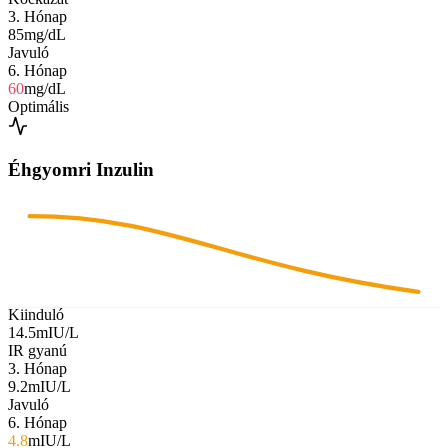
3. Hónap
85
mg/dL
Javuló
6. Hónap
60
mg/dL
Optimális
Éhgyomri Inzulin
Kiinduló
14.5
mIU/L
IR gyanú
3. Hónap
9.2
mIU/L
Javuló
6. Hónap
4.8
mIU/L