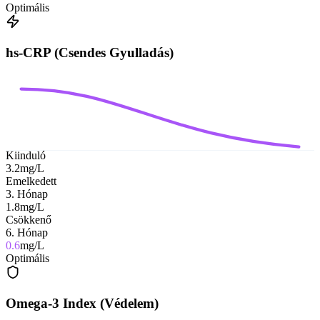
Optimális
hs-CRP (Csendes Gyulladás)
Kiinduló
3.2
mg/L
Emelkedett
3. Hónap
1.8
mg/L
Csökkenő
6. Hónap
0.6
mg/L
Optimális
Omega-3 Index (Védelem)