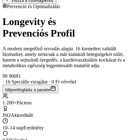
Vissza a csomagokhoz
Prevenció és Optimalizálás
Longevity és
Prevenciós Profil
A modern megelőző orvoslás alapja. 16 kiemelten validált
biomarker, amely nemcsak a már kialakult betegségeket szűri,
hanem a sejtszintű öregedés, a kardiovaszkuláris kockázat és a
metabolikus egészség legpontosabb mutatóit adja.
99 900
Ft
· 16 Speciális vizsgálat · 0 Ft vérvétel
Időpontfoglalás a panelre
1 200+
Páciens
ISO
Akkreditált
10–14 nap
Eredmény