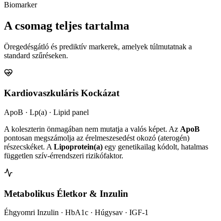
Biomarker
A csomag teljes tartalma
Öregedésgátló és prediktív markerek, amelyek túlmutatnak a
standard szűréseken.
Kardiovaszkuláris Kockázat
ApoB · Lp(a) · Lipid panel
A koleszterin önmagában nem mutatja a valós képet. Az
ApoB
pontosan megszámolja az érelmeszesedést okozó (aterogén)
részecskéket. A
Lipoprotein(a)
egy genetikailag kódolt, hatalmas
független szív-érrendszeri rizikófaktor.
Metabolikus Életkor & Inzulin
Éhgyomri Inzulin · HbA1c · Húgysav · IGF-1