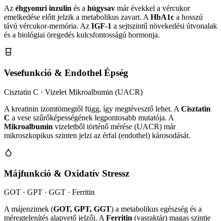
Az
éhgyomri inzulin
és a
húgysav
már évekkel a vércukor
emelkedése előtt jelzik a metabolikus zavart. A
HbA1c
a hosszú
távú vércukor-memória. Az
IGF-1
a sejtszintű növekedési útvonalak
és a biológiai öregedés kulcsfontosságú hormonja.
Vesefunkció & Endothel Épség
Cisztatin C · Vizelet Mikroalbumin (UACR)
A kreatinin izomtömegtől függ, így megtévesztő lehet. A
Cisztatin
C
a vese szűrőképességének legpontosabb mutatója. A
Mikroalbumin
vizeletből történő mérése (UACR) már
mikroszkopikus szinten jelzi az érfal (endothel) károsodását.
Májfunkció & Oxidatív Stressz
GOT · GPT · GGT · Ferritin
A májenzimek (
GOT, GPT, GGT
) a metabolikus egészség és a
méregtelenítés alapvető jelzői. A
Ferritin
(vasraktár) magas szintje