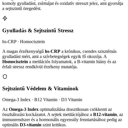
komoly gyulladást, zsírmájat és oxidatív stresszt jelez, ami gyorsítja
a sejtszintű öregedést.
Gyulladás & Sejtszintű Stressz
hs-CRP · Homocisztein
A magas érzékenységű
hs-CRP
a krónikus, csendes szisztémás
gyulladást méri, ami a szívbetegségek egyik fő okozója. A
Homocisztein
a metilációs folyamatok, a B-vitamin hiány és az
érfali stressz rendkívül érzékeny mutatója.
Sejtszintű Védelem & Vitaminok
Omega-3 Index · B12 Vitamin · D3 Vitamin
Az
Omega-3 Index
optimalizálása drasztikusan csökkenti az
összhálozási kockázatot. A sejtek metilációjához a
B12-vitamin
, az
immunrendszer és a hormonális egyensúly fenntartásához pedig az
optimális
D3-vitamin
szint kritikus.