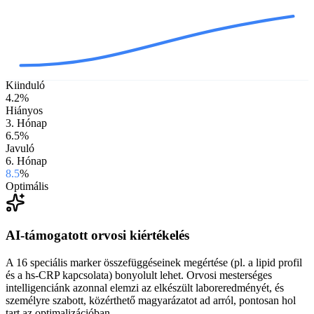
Kiinduló
4.2
%
Hiányos
3. Hónap
6.5
%
Javuló
6. Hónap
8.5
%
Optimális
AI-támogatott orvosi kiértékelés
A 16 speciális marker összefüggéseinek megértése (pl. a lipid profil
és a hs-CRP kapcsolata) bonyolult lehet. Orvosi mesterséges
intelligenciánk azonnal elemzi az elkészült laboreredményét, és
személyre szabott, közérthető magyarázatot ad arról, pontosan hol
tart az optimalizációban.