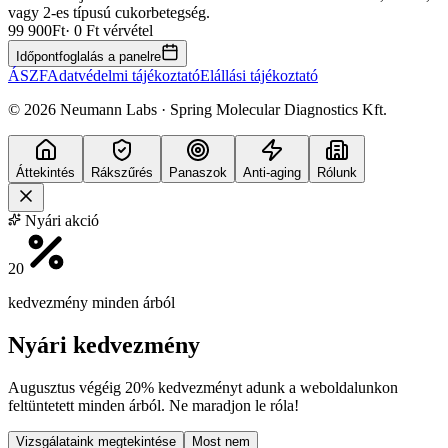
vagy 2-es típusú cukorbetegség.
99 900
Ft
· 0 Ft vérvétel
Időpontfoglalás a panelre
ÁSZF
Adatvédelmi tájékoztató
Elállási tájékoztató
©
2026
Neumann Labs · Spring Molecular Diagnostics Kft.
Áttekintés
Rákszűrés
Panaszok
Anti-aging
Rólunk
Nyári akció
20
kedvezmény minden árból
Nyári kedvezmény
Augusztus végéig
20% kedvezményt
adunk a weboldalunkon
feltüntetett minden árból. Ne maradjon le róla!
Vizsgálataink megtekintése
Most nem