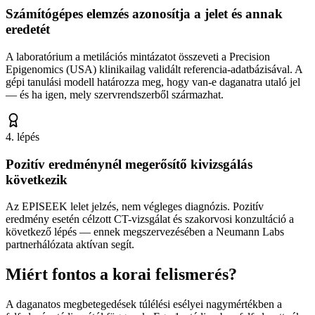
Számítógépes elemzés azonosítja a jelet és annak
eredetét
A laboratórium a metilációs mintázatot összeveti a Precision
Epigenomics (USA) klinikailag validált referencia-adatbázisával. A
gépi tanulási modell határozza meg, hogy van-e daganatra utaló jel
— és ha igen, mely szervrendszerből származhat.
4
. lépés
Pozitív eredménynél megerősítő kivizsgálás
következik
Az EPISEEK lelet jelzés, nem végleges diagnózis. Pozitív
eredmény esetén célzott CT-vizsgálat és szakorvosi konzultáció a
következő lépés — ennek megszervezésében a Neumann Labs
partnerhálózata aktívan segít.
Miért fontos a korai felismerés?
A daganatos megbetegedések túlélési esélyei nagymértékben a