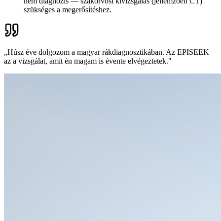
nem diagnózis — szakorvosi kivizsgálás (jellemzően CT)
szükséges a megerősítéshez.
„Húsz éve dolgozom a magyar rákdiagnosztikában. Az EPISEEK
az a vizsgálat, amit én magam is évente elvégeztetek."