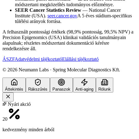
módszertani megközelítés tudományos előzménye.
SEER Cancer Statistics Review
— National Cancer
Institute (USA).
seer.cancer.gov
A 5 éves stádium-specifikus
túlélési arányok forrása.
A felhasznált pontossági értékek (98,9% pontosság, 99,5% NPV) a
Precision Epigenomics (USA) klinikai validációs tanulmányain
alapulnak; részletes módszertani dokumentáció kérésre
rendelkezésre áll.
ÁSZF
Adatvédelmi tájékoztató
Elállási tájékoztató
©
2026
Neumann Labs · Spring Molecular Diagnostics Kft.
Áttekintés
Rákszűrés
Panaszok
Anti-aging
Rólunk
Nyári akció
20
kedvezmény minden árból