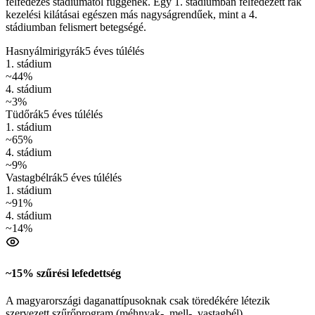
felfedezés stádiumától függenek. Egy 1. stádiumban felfedezett rák
kezelési kilátásai egészen más nagyságrendűek, mint a 4.
stádiumban felismert betegségé.
Hasnyálmirigyrák
5 éves túlélés
1. stádium
~44%
4. stádium
~3%
Tüdőrák
5 éves túlélés
1. stádium
~65%
4. stádium
~9%
Vastagbélrák
5 éves túlélés
1. stádium
~91%
4. stádium
~14%
~15% szűrési lefedettség
A magyarországi daganattípusoknak csak töredékére létezik
szervezett szűrőprogram (méhnyak-, mell-, vastagbél).