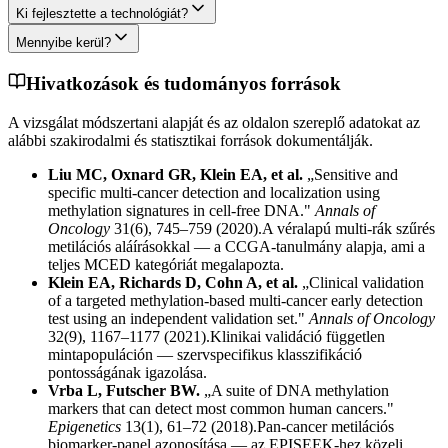
Ki fejlesztette a technológiát?
Mennyibe kerül?
Hivatkozások és tudományos források
A vizsgálat módszertani alapját és az oldalon szereplő adatokat az
alábbi szakirodalmi és statisztikai források dokumentálják.
Liu MC, Oxnard GR, Klein EA, et al.
„Sensitive and
specific multi-cancer detection and localization using
methylation signatures in cell-free DNA."
Annals of
Oncology
31(6), 745–759 (2020).
A véralapú multi-rák szűrés
metilációs aláírásokkal — a CCGA-tanulmány alapja, ami a
teljes MCED kategóriát megalapozta.
Klein EA, Richards D, Cohn A, et al.
„Clinical validation
of a targeted methylation-based multi-cancer early detection
test using an independent validation set."
Annals of Oncology
32(9), 1167–1177 (2021).
Klinikai validáció független
mintapopuláción — szervspecifikus klasszifikáció
pontosságának igazolása.
Vrba L, Futscher BW.
„A suite of DNA methylation
markers that can detect most common human cancers."
Epigenetics
13(1), 61–72 (2018).
Pan-cancer metilációs
biomarker-panel azonosítása — az EPISEEK-hez közeli