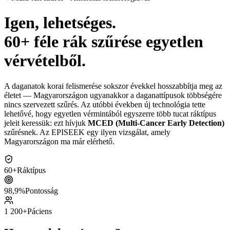
Igen, lehetséges.
60+ féle rák szűrése egyetlen
vérvételből.
A daganatok korai felismerése sokszor évekkel hosszabbítja meg az
életet — Magyarországon ugyanakkor a daganattípusok többségére
nincs szervezett szűrés. Az utóbbi években új technológia tette
lehetővé, hogy egyetlen vérmintából egyszerre több tucat ráktípus
jeleit keressük: ezt hívjuk
MCED (Multi-Cancer Early Detection)
szűrésnek. Az EPISEEK egy ilyen vizsgálat, amely
Magyarországon ma már elérhető.
60+
Ráktípus
98,9%
Pontosság
1 200+
Páciens