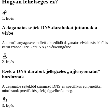
Hogyan lehetséges ez?
1
. lépés
A daganatos sejtek DNS-darabokat juttatnak a
vérbe
A normál anyagcsere mellett a kezdődő daganatos elváltozásokból is
kerül szabad DNS (cfDNA) a vérkeringésbe.
2
. lépés
Ezek a DNS-darabok jellegzetes „ujjlenyomatot"
hordoznak
A daganatos sejtekből származó DNS-en specifikus epigenetikai
mintázatok (metilációs jelek) figyelhetők meg.
3
. lépés