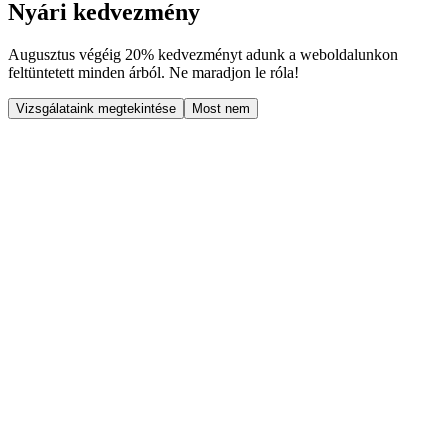
Nyári kedvezmény
Augusztus végéig
20% kedvezményt
adunk a weboldalunkon
feltüntetett minden árból. Ne maradjon le róla!
Vizsgálataink megtekintése
Most nem