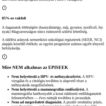
85%-os vakfolt
A daganatok többségére (hasnyálmirigy, máj, gyomor, nyelőcső, fej-
nyak) Magyarországon nincs rutinszerű szűrési lehetőség.
A túlélési arányok nemzetközi onkológiai regiszterek (SEER, NCI)
alapján közelítő értékek; az egyéni prognózist számos egyéb tényező
befolyásolja.
Mire NEM alkalmas az EPISEEK
Nem helyettesíti a HPV- és méhnyakszűrést.
A HPV-
vizsgálat és a citológia továbbra is alapvető része a
méhnyakrák megelőzésének.
Nem helyettesíti a mammográfiás emlőszűrést.
A
mammográfia hatékonyabb a korai stádiumú emlődaganatok
felismerésében — éves rutinját továbbra is javasoljuk.
Nem ad megerősített diagnózist.
A pozitív eredmény jelzés,