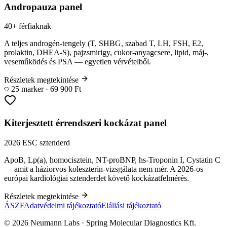
Andropauza panel
40+ férfiaknak
A teljes androgén-tengely (T, SHBG, szabad T, LH, FSH, E2,
prolaktin, DHEA-S), pajzsmirigy, cukor-anyagcsere, lipid, máj-,
veseműködés és PSA — egyetlen vérvételből.
Részletek megtekintése
25 marker · 69 900 Ft
Kiterjesztett érrendszeri kockázat panel
2026 ESC sztenderd
ApoB, Lp(a), homocisztein, NT-proBNP, hs-Troponin I, Cystatin C
— amit a háziorvos koleszterin-vizsgálata nem mér. A 2026-os
európai kardiológiai sztenderdet követő kockázatfelmérés.
Részletek megtekintése
ÁSZF
Adatvédelmi tájékoztató
Elállási tájékoztató
©
2026
Neumann Labs · Spring Molecular Diagnostics Kft.