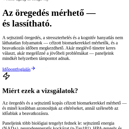
Az öregedés mérhető
—
és lassítható.
A sejtszintű öregedés, a stresszterhelés és a kognitív hanyatlás nem
láthatatlan folyamatok — célzott biomarkerekkel mérhetők, és a
beavatkozás időben megkezdhető. Akár meglévő tünetre keres
választ, akár megelőzné a jövőbeli problémákat — paneljeink
mindkét helyzetben támpontot adnak.
Időpontfoglalás
Miért ezek a vizsgálatok?
Az öregedés és a sejtszintű kopás célzott biomarkerekkel mérhető —
és minél korábban azonosítjuk az eltéréseket, annál szélesebb az
időablak a beavatkozásra.
Paneljeink több biológiai tengelyt fednek le: sejtszintű energia
(NAD+), neurodegeneratív kockázat (p-Tau181), HPA-tengely és