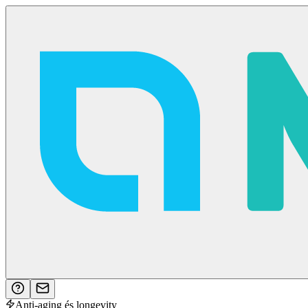
Anti-aging és longevity