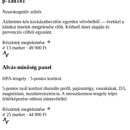
p-Tau181
Neurokognitív szűrés
Alzheimer-kór kockázatbecslése egyetlen vérvételből — évekkel a
klinikai tünetek megjelenése előtt. Kérhető tünet alapján és
prevenciós célból egyaránt.
Részletek megtekintése
13 marker · 49 900 Ft
Alvás-minőség panel
HPA-tengely · 5-pontos kortizol
5-pontos nyál kortizol diurnális profil, pajzsmirigy, vasraktárak, D3,
magnézium, inzulinrezisztencia. A stresszhormon-tengely teljes
feltérképezése otthoni mintavétellel.
Részletek megtekintése
25 marker · 44 900 Ft