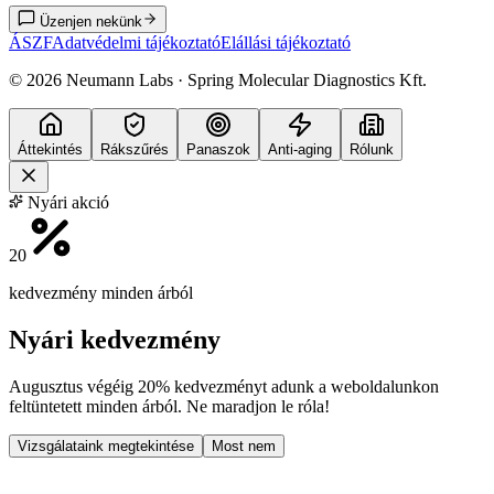
Üzenjen nekünk
ÁSZF
Adatvédelmi tájékoztató
Elállási tájékoztató
©
2026
Neumann Labs · Spring Molecular Diagnostics Kft.
Áttekintés
Rákszűrés
Panaszok
Anti-aging
Rólunk
Nyári akció
20
kedvezmény minden árból
Nyári kedvezmény
Augusztus végéig
20% kedvezményt
adunk a weboldalunkon
feltüntetett minden árból. Ne maradjon le róla!
Vizsgálataink megtekintése
Most nem