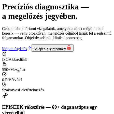
Precíziós diagnosztika
—
a megelőzés jegyében.
Célzott laboratóriumi vizsgálatok, amelyek a tünet mögötti okot
keresik — vagy proaktívan, megelőzés céljából tárják fel a sejtszintű
folyamatokat. Objektív adatok, klinikai pontosság.
Időpontfoglalás
Belépés a leletportálra
ISO
Akkreditált
550+
Vizsgálat
0 Ft
Vérvétel
Szakorvos
Leletértelmezés
EPISEEK rákszűrés — 60+ daganattípus egy
vérvételből