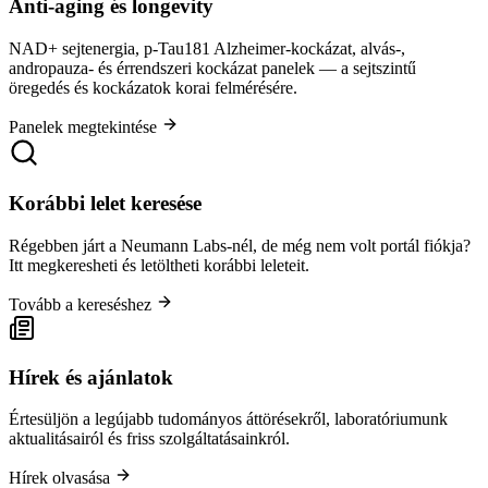
Anti-aging és longevity
NAD+ sejtenergia, p-Tau181 Alzheimer-kockázat, alvás-,
andropauza- és érrendszeri kockázat panelek — a sejtszintű
öregedés és kockázatok korai felmérésére.
Panelek megtekintése
Korábbi lelet keresése
Régebben járt a Neumann Labs-nél, de még nem volt portál fiókja?
Itt megkeresheti és letöltheti korábbi leleteit.
Tovább a kereséshez
Hírek és ajánlatok
Értesüljön a legújabb tudományos áttörésekről, laboratóriumunk
aktualitásairól és friss szolgáltatásainkról.
Hírek olvasása