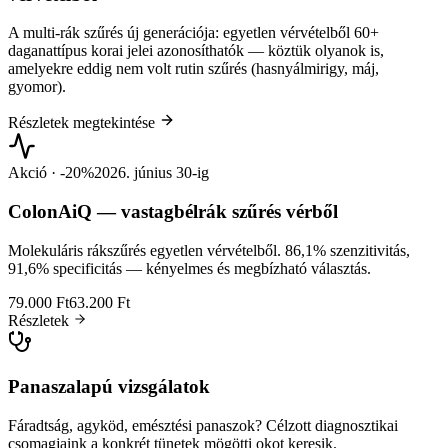
A multi-rák szűrés új generációja: egyetlen vérvételből 60+
daganattípus korai jelei azonosíthatók — köztük olyanok is,
amelyekre eddig nem volt rutin szűrés (hasnyálmirigy, máj,
gyomor).
Részletek megtekintése
Akció · -20%
2026. június 30-ig
ColonAiQ — vastagbélrák szűrés vérből
Molekuláris rákszűrés egyetlen vérvételből. 86,1% szenzitivitás,
91,6% specificitás — kényelmes és megbízható választás.
79.000 Ft
63.200 Ft
Részletek
Panaszalapú vizsgálatok
Fáradtság, agyköd, emésztési panaszok? Célzott diagnosztikai
csomagjaink a konkrét tünetek mögötti okot keresik.