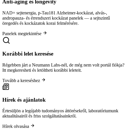
Anti-aging és longevity
NAD+ sejtenergia, p-Tau181 Alzheimer-kockázat, alvás-,
andropauza- és érrendszeri kockázat panelek — a sejtszintű
öregedés és kockázatok korai felmérésére.
Panelek megtekintése
Korábbi lelet keresése
Régebben járt a Neumann Labs-nél, de még nem volt portál fiókja?
Itt megkeresheti és letöltheti korábbi leleteit.
Tovább a kereséshez
Hírek és ajánlatok
Értesüljön a legújabb tudományos áttörésekről, laboratóriumunk
aktualitásairól és friss szolgáltatásainkról.
Hírek olvasása