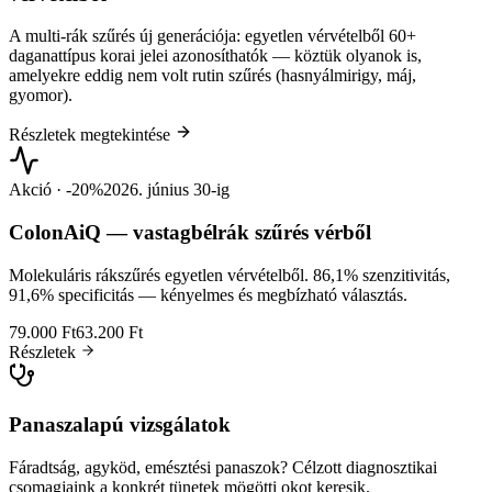
A multi-rák szűrés új generációja: egyetlen vérvételből 60+
daganattípus korai jelei azonosíthatók — köztük olyanok is,
amelyekre eddig nem volt rutin szűrés (hasnyálmirigy, máj,
gyomor).
Részletek megtekintése
Akció · -20%
2026. június 30-ig
ColonAiQ — vastagbélrák szűrés vérből
Molekuláris rákszűrés egyetlen vérvételből. 86,1% szenzitivitás,
91,6% specificitás — kényelmes és megbízható választás.
79.000 Ft
63.200 Ft
Részletek
Panaszalapú vizsgálatok
Fáradtság, agyköd, emésztési panaszok? Célzott diagnosztikai
csomagjaink a konkrét tünetek mögötti okot keresik.