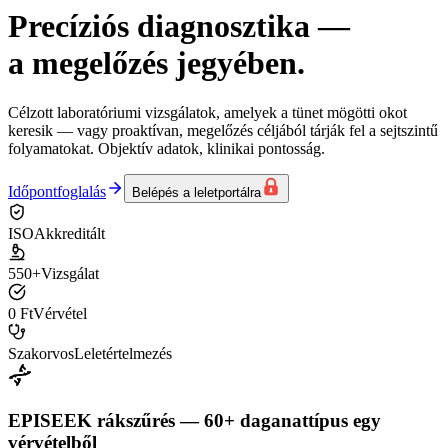
Precíziós diagnosztika
—
a megelőzés jegyében.
Célzott laboratóriumi vizsgálatok, amelyek a tünet mögötti okot
keresik — vagy proaktívan, megelőzés céljából tárják fel a sejtszintű
folyamatokat. Objektív adatok, klinikai pontosság.
Időpontfoglalás
Belépés a leletportálra
ISO
Akkreditált
550+
Vizsgálat
0 Ft
Vérvétel
Szakorvos
Leletértelmezés
EPISEEK rákszűrés — 60+ daganattípus egy
vérvételből