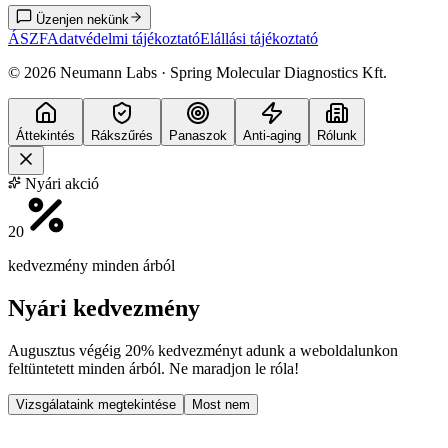
Üzenjen nekünk
ÁSZF
Adatvédelmi tájékoztató
Elállási tájékoztató
©
2026
Neumann Labs · Spring Molecular Diagnostics Kft.
Áttekintés
Rákszűrés
Panaszok
Anti-aging
Rólunk
Nyári akció
20
kedvezmény minden árból
Nyári kedvezmény
Augusztus végéig
20% kedvezményt
adunk a weboldalunkon
feltüntetett minden árból. Ne maradjon le róla!
Vizsgálataink megtekintése
Most nem