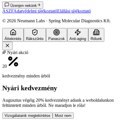
Üzenjen nekünk
ÁSZF
Adatvédelmi tájékoztató
Elállási tájékoztató
©
2026
Neumann Labs · Spring Molecular Diagnostics Kft.
Áttekintés
Rákszűrés
Panaszok
Anti-aging
Rólunk
Nyári akció
20
kedvezmény minden árból
Nyári kedvezmény
Augusztus végéig
20% kedvezményt
adunk a weboldalunkon
feltüntetett minden árból. Ne maradjon le róla!
Vizsgálataink megtekintése
Most nem