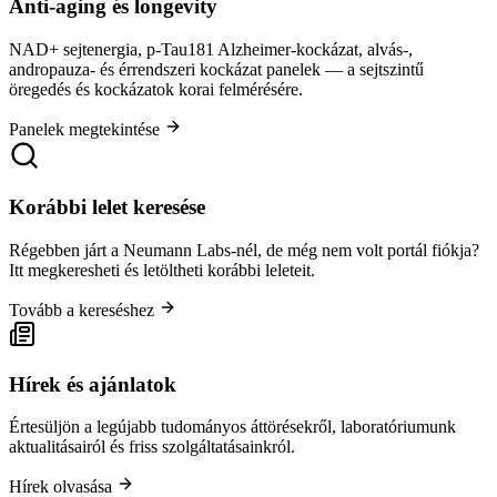
Anti-aging és longevity
NAD+ sejtenergia, p-Tau181 Alzheimer-kockázat, alvás-,
andropauza- és érrendszeri kockázat panelek — a sejtszintű
öregedés és kockázatok korai felmérésére.
Panelek megtekintése
Korábbi lelet keresése
Régebben járt a Neumann Labs-nél, de még nem volt portál fiókja?
Itt megkeresheti és letöltheti korábbi leleteit.
Tovább a kereséshez
Hírek és ajánlatok
Értesüljön a legújabb tudományos áttörésekről, laboratóriumunk
aktualitásairól és friss szolgáltatásainkról.
Hírek olvasása