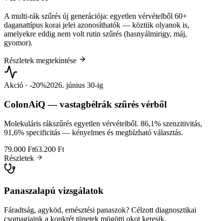
A multi-rák szűrés új generációja: egyetlen vérvételből 60+
daganattípus korai jelei azonosíthatók — köztük olyanok is,
amelyekre eddig nem volt rutin szűrés (hasnyálmirigy, máj,
gyomor).
Részletek megtekintése
Akció · -20%
2026. június 30-ig
ColonAiQ — vastagbélrák szűrés vérből
Molekuláris rákszűrés egyetlen vérvételből. 86,1% szenzitivitás,
91,6% specificitás — kényelmes és megbízható választás.
79.000 Ft
63.200 Ft
Részletek
Panaszalapú vizsgálatok
Fáradtság, agyköd, emésztési panaszok? Célzott diagnosztikai
csomagjaink a konkrét tünetek mögötti okot keresik.