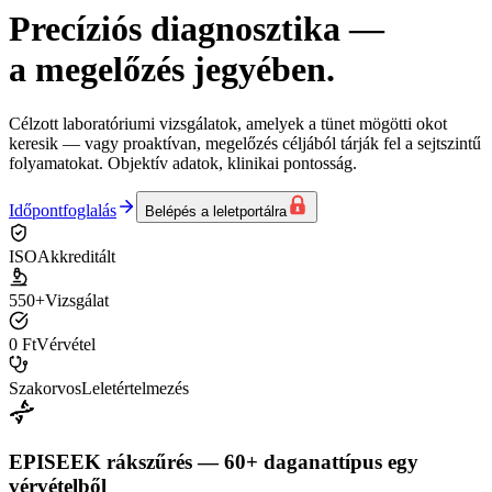
Precíziós diagnosztika
—
a megelőzés jegyében.
Célzott laboratóriumi vizsgálatok, amelyek a tünet mögötti okot
keresik — vagy proaktívan, megelőzés céljából tárják fel a sejtszintű
folyamatokat. Objektív adatok, klinikai pontosság.
Időpontfoglalás
Belépés a leletportálra
ISO
Akkreditált
550+
Vizsgálat
0 Ft
Vérvétel
Szakorvos
Leletértelmezés
EPISEEK rákszűrés — 60+ daganattípus egy
vérvételből