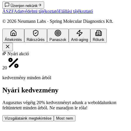
Üzenjen nekünk
ÁSZF
Adatvédelmi tájékoztató
Elállási tájékoztató
©
2026
Neumann Labs · Spring Molecular Diagnostics Kft.
Áttekintés
Rákszűrés
Panaszok
Anti-aging
Rólunk
Nyári akció
20
kedvezmény minden árból
Nyári kedvezmény
Augusztus végéig
20% kedvezményt
adunk a weboldalunkon
feltüntetett minden árból. Ne maradjon le róla!
Vizsgálataink megtekintése
Most nem