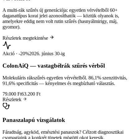
A multi-rák szűrés új generációja: egyetlen vérvételből 60+
daganattípus korai jelei azonosíthatók — köztük olyanok is,
amelyekre eddig nem volt rutin szűrés (hasnyálmirigy, máj,
gyomor).
Részletek megtekintése
Akció · -20%
2026. június 30-ig
ColonAiQ — vastagbélrák szűrés vérből
Molekuláris rákszűrés egyetlen vérvételből. 86,1% szenzitivitás,
91,6% specificitás — kényelmes és megbízható választás.
79.000 Ft
63.200 Ft
Részletek
Panaszalapú vizsgálatok
Fáradtság, agyköd, emésztési panaszok? Célzott diagnosztikai
csomagjaink a konkrét tünetek mögötti okot keresik.