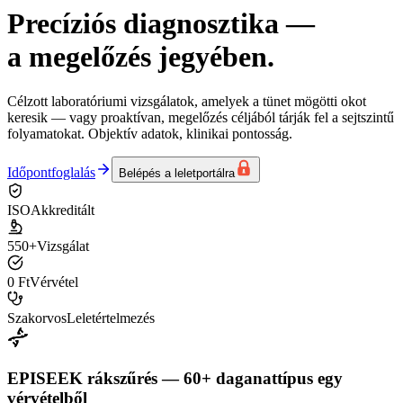
Precíziós diagnosztika
—
a megelőzés jegyében.
Célzott laboratóriumi vizsgálatok, amelyek a tünet mögötti okot
keresik — vagy proaktívan, megelőzés céljából tárják fel a sejtszintű
folyamatokat. Objektív adatok, klinikai pontosság.
Időpontfoglalás
Belépés a leletportálra
ISO
Akkreditált
550+
Vizsgálat
0 Ft
Vérvétel
Szakorvos
Leletértelmezés
EPISEEK rákszűrés — 60+ daganattípus egy
vérvételből