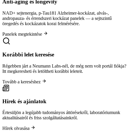
Anti-aging és longevity
NAD+ sejtenergia, p-Tau181 Alzheimer-kockázat, alvás-,
andropauza- és érrendszeri kockázat panelek — a sejtszintű
öregedés és kockázatok korai felmérésére.
Panelek megtekintése
Korábbi lelet keresése
Régebben járt a Neumann Labs-nél, de még nem volt portál fiókja?
Itt megkeresheti és letöltheti korábbi leleteit.
Tovább a kereséshez
Hírek és ajánlatok
Értesüljön a legújabb tudományos áttörésekről, laboratóriumunk
aktualitásairól és friss szolgáltatásainkról.
Hírek olvasása