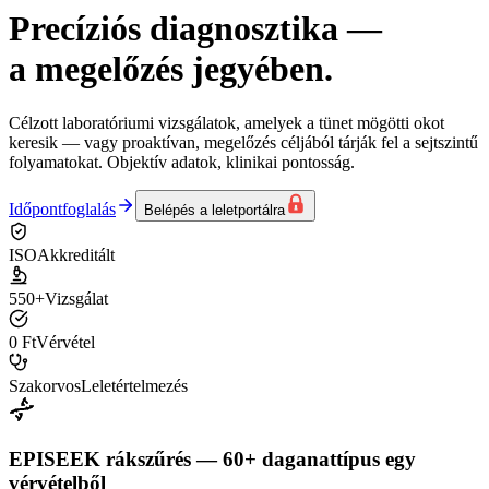
Precíziós diagnosztika
—
a megelőzés jegyében.
Célzott laboratóriumi vizsgálatok, amelyek a tünet mögötti okot
keresik — vagy proaktívan, megelőzés céljából tárják fel a sejtszintű
folyamatokat. Objektív adatok, klinikai pontosság.
Időpontfoglalás
Belépés a leletportálra
ISO
Akkreditált
550+
Vizsgálat
0 Ft
Vérvétel
Szakorvos
Leletértelmezés
EPISEEK rákszűrés — 60+ daganattípus egy
vérvételből