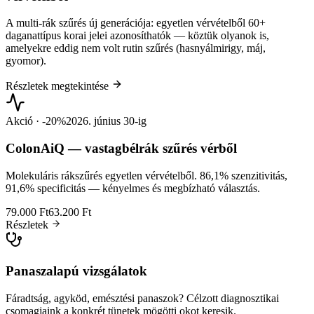
A multi-rák szűrés új generációja: egyetlen vérvételből 60+
daganattípus korai jelei azonosíthatók — köztük olyanok is,
amelyekre eddig nem volt rutin szűrés (hasnyálmirigy, máj,
gyomor).
Részletek megtekintése
Akció · -20%
2026. június 30-ig
ColonAiQ — vastagbélrák szűrés vérből
Molekuláris rákszűrés egyetlen vérvételből. 86,1% szenzitivitás,
91,6% specificitás — kényelmes és megbízható választás.
79.000 Ft
63.200 Ft
Részletek
Panaszalapú vizsgálatok
Fáradtság, agyköd, emésztési panaszok? Célzott diagnosztikai
csomagjaink a konkrét tünetek mögötti okot keresik.