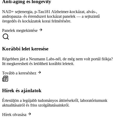
Anti-aging és longevity
NAD+ sejtenergia, p-Tau181 Alzheimer-kockázat, alvás-,
andropauza- és érrendszeri kockázat panelek — a sejtszintű
öregedés és kockázatok korai felmérésére.
Panelek megtekintése
Korábbi lelet keresése
Régebben járt a Neumann Labs-nél, de még nem volt portál fiókja?
Itt megkeresheti és letöltheti korábbi leleteit.
Tovább a kereséshez
Hírek és ajánlatok
Értesüljön a legújabb tudományos áttörésekről, laboratóriumunk
aktualitásairól és friss szolgáltatásainkról.
Hírek olvasása