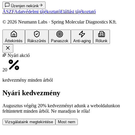
Üzenjen nekünk
ÁSZF
Adatvédelmi tájékoztató
Elállási tájékoztató
©
2026
Neumann Labs · Spring Molecular Diagnostics Kft.
Áttekintés
Rákszűrés
Panaszok
Anti-aging
Rólunk
Nyári akció
20
kedvezmény minden árból
Nyári kedvezmény
Augusztus végéig
20% kedvezményt
adunk a weboldalunkon
feltüntetett minden árból. Ne maradjon le róla!
Vizsgálataink megtekintése
Most nem