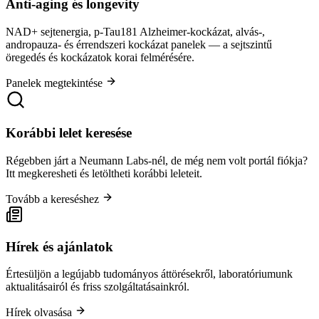
Anti-aging és longevity
NAD+ sejtenergia, p-Tau181 Alzheimer-kockázat, alvás-,
andropauza- és érrendszeri kockázat panelek — a sejtszintű
öregedés és kockázatok korai felmérésére.
Panelek megtekintése
Korábbi lelet keresése
Régebben járt a Neumann Labs-nél, de még nem volt portál fiókja?
Itt megkeresheti és letöltheti korábbi leleteit.
Tovább a kereséshez
Hírek és ajánlatok
Értesüljön a legújabb tudományos áttörésekről, laboratóriumunk
aktualitásairól és friss szolgáltatásainkról.
Hírek olvasása