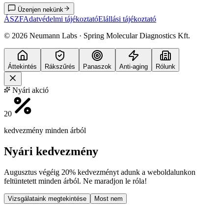
Üzenjen nekünk
ÁSZF
Adatvédelmi tájékoztató
Elállási tájékoztató
©
2026
Neumann Labs · Spring Molecular Diagnostics Kft.
Áttekintés
Rákszűrés
Panaszok
Anti-aging
Rólunk
Nyári akció
20
kedvezmény minden árból
Nyári kedvezmény
Augusztus végéig
20% kedvezményt
adunk a weboldalunkon
feltüntetett minden árból. Ne maradjon le róla!
Vizsgálataink megtekintése
Most nem