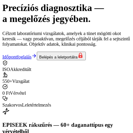
Precíziós diagnosztika
—
a megelőzés jegyében.
Célzott laboratóriumi vizsgálatok, amelyek a tünet mögötti okot
keresik — vagy proaktívan, megelőzés céljából tárják fel a sejtszintű
folyamatokat. Objektív adatok, klinikai pontosság.
Időpontfoglalás
Belépés a leletportálra
ISO
Akkreditált
550+
Vizsgálat
0 Ft
Vérvétel
Szakorvos
Leletértelmezés
EPISEEK rákszűrés — 60+ daganattípus egy
vérvételből