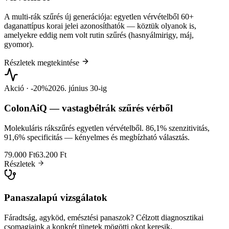
A multi-rák szűrés új generációja: egyetlen vérvételből 60+
daganattípus korai jelei azonosíthatók — köztük olyanok is,
amelyekre eddig nem volt rutin szűrés (hasnyálmirigy, máj,
gyomor).
Részletek megtekintése
Akció · -20%
2026. június 30-ig
ColonAiQ — vastagbélrák szűrés vérből
Molekuláris rákszűrés egyetlen vérvételből. 86,1% szenzitivitás,
91,6% specificitás — kényelmes és megbízható választás.
79.000 Ft
63.200 Ft
Részletek
Panaszalapú vizsgálatok
Fáradtság, agyköd, emésztési panaszok? Célzott diagnosztikai
csomagjaink a konkrét tünetek mögötti okot keresik.