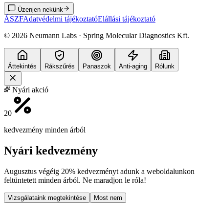
Üzenjen nekünk
ÁSZF
Adatvédelmi tájékoztató
Elállási tájékoztató
©
2026
Neumann Labs · Spring Molecular Diagnostics Kft.
Áttekintés
Rákszűrés
Panaszok
Anti-aging
Rólunk
Nyári akció
20
kedvezmény minden árból
Nyári kedvezmény
Augusztus végéig
20% kedvezményt
adunk a weboldalunkon
feltüntetett minden árból. Ne maradjon le róla!
Vizsgálataink megtekintése
Most nem