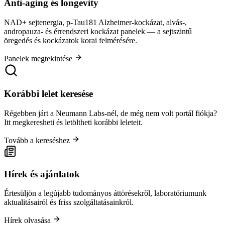
Anti-aging és longevity
NAD+ sejtenergia, p-Tau181 Alzheimer-kockázat, alvás-,
andropauza- és érrendszeri kockázat panelek — a sejtszintű
öregedés és kockázatok korai felmérésére.
Panelek megtekintése
Korábbi lelet keresése
Régebben járt a Neumann Labs-nél, de még nem volt portál fiókja?
Itt megkeresheti és letöltheti korábbi leleteit.
Tovább a kereséshez
Hírek és ajánlatok
Értesüljön a legújabb tudományos áttörésekről, laboratóriumunk
aktualitásairól és friss szolgáltatásainkról.
Hírek olvasása