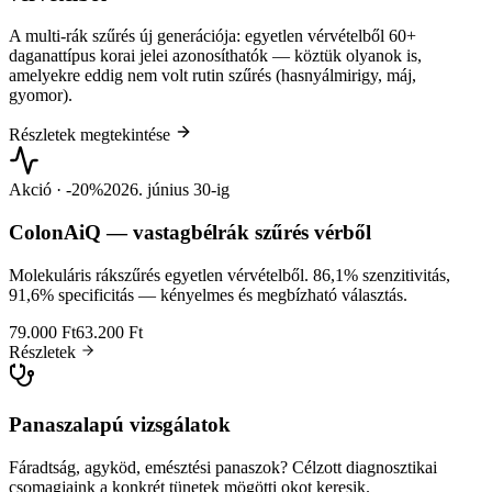
A multi-rák szűrés új generációja: egyetlen vérvételből 60+
daganattípus korai jelei azonosíthatók — köztük olyanok is,
amelyekre eddig nem volt rutin szűrés (hasnyálmirigy, máj,
gyomor).
Részletek megtekintése
Akció · -20%
2026. június 30-ig
ColonAiQ — vastagbélrák szűrés vérből
Molekuláris rákszűrés egyetlen vérvételből. 86,1% szenzitivitás,
91,6% specificitás — kényelmes és megbízható választás.
79.000 Ft
63.200 Ft
Részletek
Panaszalapú vizsgálatok
Fáradtság, agyköd, emésztési panaszok? Célzott diagnosztikai
csomagjaink a konkrét tünetek mögötti okot keresik.