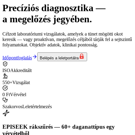
Precíziós diagnosztika
—
a megelőzés jegyében.
Célzott laboratóriumi vizsgálatok, amelyek a tünet mögötti okot
keresik — vagy proaktívan, megelőzés céljából tárják fel a sejtszintű
folyamatokat. Objektív adatok, klinikai pontosság.
Időpontfoglalás
Belépés a leletportálra
ISO
Akkreditált
550+
Vizsgálat
0 Ft
Vérvétel
Szakorvos
Leletértelmezés
EPISEEK rákszűrés — 60+ daganattípus egy
vérvételből